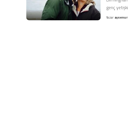
genç yetişk
Yazar
aysenur
Posted
by