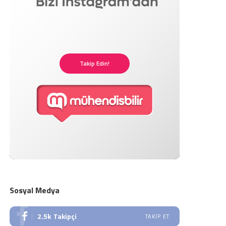
Takip Edin!
Sosyal Medya
2.5k
Takipçi
TAKIP ET