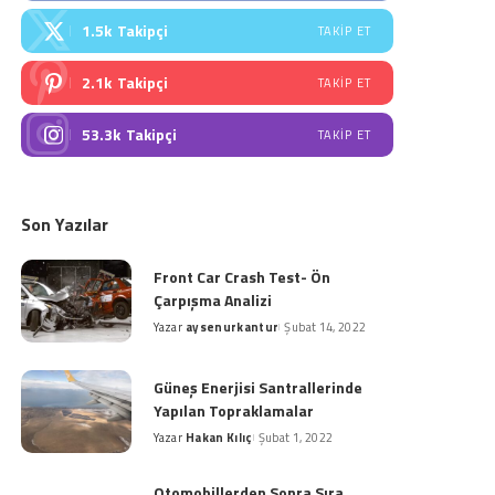
1.5k
Takipçi
TAKIP ET
2.1k
Takipçi
TAKIP ET
53.3k
Takipçi
TAKIP ET
Son Yazılar
Front Car Crash Test- Ön
Çarpışma Analizi
Yazar
aysenurkantur
Şubat 14, 2022
Posted
by
Güneş Enerjisi Santrallerinde
Yapılan Topraklamalar
Yazar
Hakan Kılıç
Şubat 1, 2022
Posted
by
Otomobillerden Sonra Sıra