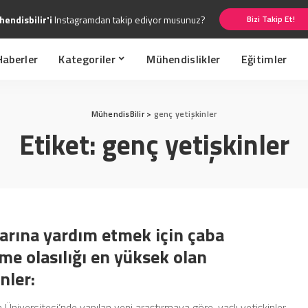
endisbilir'i
Instagramdan takip ediyor musunuz?
Bizi Takip Et!
Haberler
Kategoriler
Mühendislikler
Eğitimler
MühendisBilir
>
genç yetişkinler
Etiket:
genç yetişkinler
arına yardım etmek için çaba
me olasılığı en yüksek olan
nler:
Üniversitesi’nde yapılan yeni araştırmaya göre, yaşlı yetişkinler