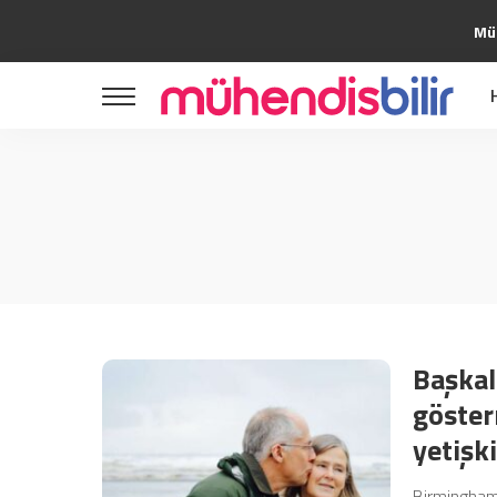
Müh
Bilim
Teknoloji
Girişimcilik
Yazılım
Bilim
Yapay Zeka
Teknoloji
Tasarım
Girişimcilik
Uzay
Yazılım
Kripto
Yapay Zeka
Kültür Sanat
Tasarım
Otomotiv
Başkal
Uzay
göster
Kripto
yetişki
Kültür Sanat
Birmingham 
Otomotiv