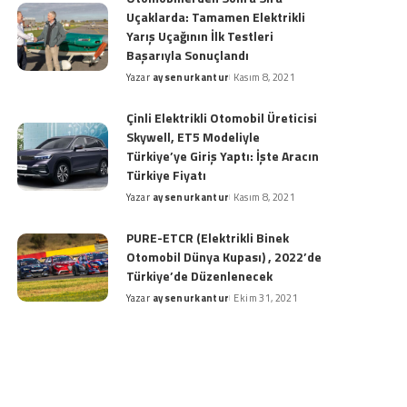
Uçaklarda: Tamamen Elektrikli
Yarış Uçağının İlk Testleri
Başarıyla Sonuçlandı
Yazar
aysenurkantur
Kasım 8, 2021
Posted
by
Çinli Elektrikli Otomobil Üreticisi
Skywell, ET5 Modeliyle
Türkiye’ye Giriş Yaptı: İşte Aracın
Türkiye Fiyatı
Yazar
aysenurkantur
Kasım 8, 2021
Posted
by
PURE-ETCR (Elektrikli Binek
Otomobil Dünya Kupası) , 2022’de
Türkiye’de Düzenlenecek
Yazar
aysenurkantur
Ekim 31, 2021
Posted
by