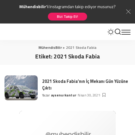
Mühendisbilir'i
Instagramdan takip ediyor musunuz?
Bizi Takip Et!
MühendisBilir
>
2021 Skoda Fabia
Etiket:
2021 Skoda Fabia
2021 Skoda Fabia’nın İç Mekanı Gün Yüzüne
Çıktı
Yazar
aysenurkantur
Nisan 30, 2021
Posted
by