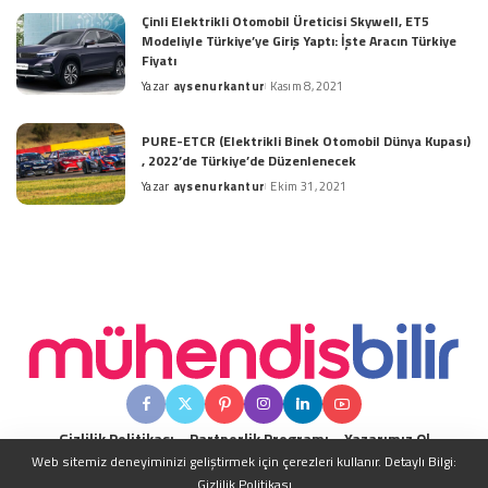
by
Çinli Elektrikli Otomobil Üreticisi Skywell, ET5
Modeliyle Türkiye’ye Giriş Yaptı: İşte Aracın Türkiye
Fiyatı
Yazar
aysenurkantur
Kasım 8, 2021
Posted
by
PURE-ETCR (Elektrikli Binek Otomobil Dünya Kupası)
, 2022’de Türkiye’de Düzenlenecek
Yazar
aysenurkantur
Ekim 31, 2021
Posted
by
Gizlilik Politikası
Partnerlik Programı
Yazarımız Ol
Web sitemiz deneyiminizi geliştirmek için çerezleri kullanır. Detaylı Bilgi:
Gizlilik Politikası