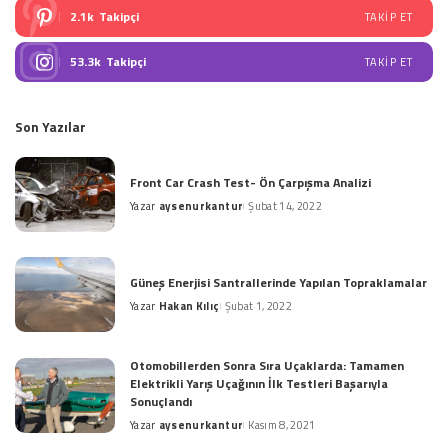
2.1k
Takipçi
TAKIP ET
53.3k
Takipçi
TAKIP ET
Son Yazılar
Front Car Crash Test- Ön Çarpışma Analizi
Yazar
aysenurkantur
Şubat 14, 2022
Posted
by
Güneş Enerjisi Santrallerinde Yapılan Topraklamalar
Yazar
Hakan Kılıç
Şubat 1, 2022
Posted
by
Otomobillerden Sonra Sıra Uçaklarda: Tamamen
Elektrikli Yarış Uçağının İlk Testleri Başarıyla
Sonuçlandı
Yazar
aysenurkantur
Kasım 8, 2021
Posted