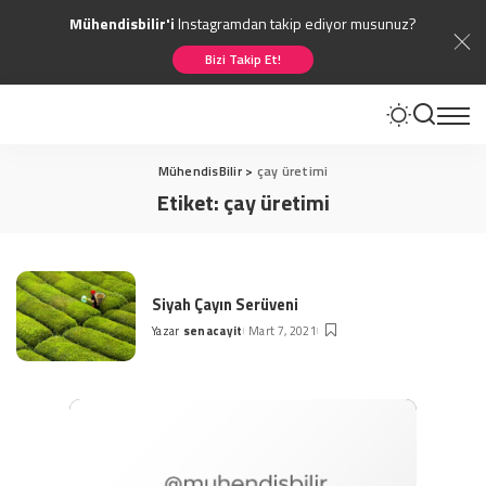
Mühendisbilir'i
Instagramdan takip ediyor musunuz?
Bizi Takip Et!
MühendisBilir
>
çay üretimi
Etiket:
çay üretimi
Siyah Çayın Serüveni
Yazar
senacayit
Mart 7, 2021
Posted
by