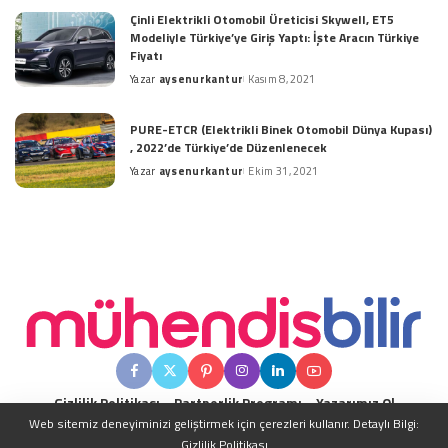
by
Çinli Elektrikli Otomobil Üreticisi Skywell, ET5
Modeliyle Türkiye’ye Giriş Yaptı: İşte Aracın Türkiye
Fiyatı
Yazar
aysenurkantur
Kasım 8, 2021
Posted
by
PURE-ETCR (Elektrikli Binek Otomobil Dünya Kupası)
, 2022’de Türkiye’de Düzenlenecek
Yazar
aysenurkantur
Ekim 31, 2021
Posted
by
Gizlilik Politikası
Partnerlik Programı
Yazarımız Ol
Web sitemiz deneyiminizi geliştirmek için çerezleri kullanır. Detaylı Bilgi:
Gizlilik Politikası