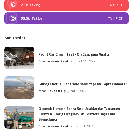
2.1k
Takipçi
TAKIP ET
53.3k
Takipçi
TAKIP ET
Son Yazılar
Front Car Crash Test- Ön Çarpışma Analizi
Yazar
aysenurkantur
Şubat 14, 2022
Posted
by
Güneş Enerjisi Santrallerinde Yapılan Topraklamalar
Yazar
Hakan Kılıç
Şubat 1, 2022
Posted
by
Otomobillerden Sonra Sıra Uçaklarda: Tamamen
Elektrikli Yarış Uçağının İlk Testleri Başarıyla
Sonuçlandı
Yazar
aysenurkantur
Kasım 8, 2021
Posted