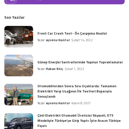
Son Yazılar
Front Car Crash Test- Ön Çarpışma Analizi
Yazar
aysenurkantur
Şubat 14, 2022
Posted
by
Güneş Enerjisi Santrallerinde Yapılan Topraklamalar
Yazar
Hakan Kılıç
Şubat 1, 2022
Posted
by
Otomobillerden Sonra Sıra Uçaklarda: Tamamen
Elektrikli Yarış Uçağının İlk Testleri Başarıyla
Sonuçlandı
Yazar
aysenurkantur
Kasım 8, 2021
Posted
by
Çinli Elektrikli Otomobil Üreticisi Skywell, ET5
Modeliyle Türkiye’ye Giriş Yaptı: İşte Aracın Türkiye
Fiyatı