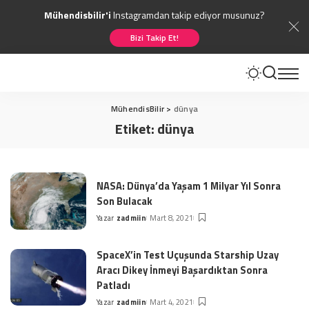
Mühendisbilir'i
Instagramdan takip ediyor musunuz?
Bizi Takip Et!
MühendisBilir
>
dünya
Etiket:
dünya
NASA: Dünya’da Yaşam 1 Milyar Yıl Sonra
Son Bulacak
Yazar
zadmiin
Mart 8, 2021
Posted
by
SpaceX’in Test Uçuşunda Starship Uzay
Aracı Dikey İnmeyi Başardıktan Sonra
Patladı
Yazar
zadmiin
Mart 4, 2021
Posted