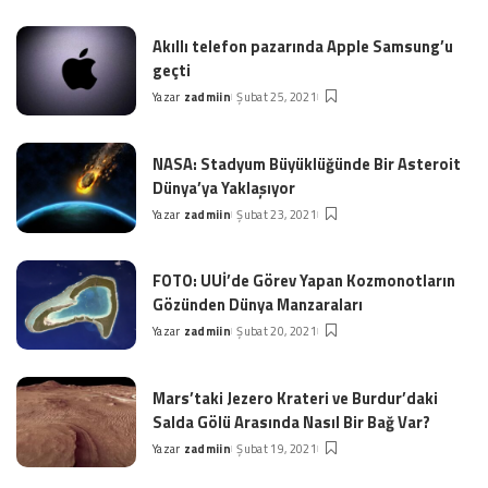
by
Akıllı telefon pazarında Apple Samsung’u
geçti
Yazar
zadmiin
Şubat 25, 2021
Posted
by
NASA: Stadyum Büyüklüğünde Bir Asteroit
Dünya’ya Yaklaşıyor
Yazar
zadmiin
Şubat 23, 2021
Posted
by
FOTO: UUİ’de Görev Yapan Kozmonotların
Gözünden Dünya Manzaraları
Yazar
zadmiin
Şubat 20, 2021
Posted
by
Mars’taki Jezero Krateri ve Burdur’daki
Salda Gölü Arasında Nasıl Bir Bağ Var?
Yazar
zadmiin
Şubat 19, 2021
Posted
by