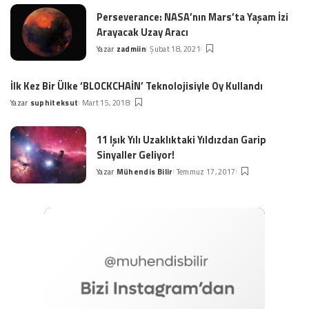
Perseverance: NASA’nın Mars’ta Yaşam İzi
Arayacak Uzay Aracı
Yazar
zadmiin
Şubat 18, 2021
Posted
by
İlk Kez Bir Ülke ‘BLOCKCHAİN’ Teknolojisiyle Oy Kullandı
Yazar
suphiteksut
Mart 15, 2018
Posted
by
11 Işık Yılı Uzaklıktaki Yıldızdan Garip
Sinyaller Geliyor!
Yazar
Mühendis Bilir
Temmuz 17, 2017
Posted
by