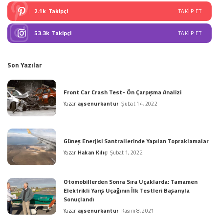
2.1k
Takipçi
TAKIP ET
53.3k
Takipçi
TAKIP ET
Son Yazılar
Front Car Crash Test- Ön Çarpışma Analizi
Yazar
aysenurkantur
Şubat 14, 2022
Posted
by
Güneş Enerjisi Santrallerinde Yapılan Topraklamalar
Yazar
Hakan Kılıç
Şubat 1, 2022
Posted
by
Otomobillerden Sonra Sıra Uçaklarda: Tamamen
Elektrikli Yarış Uçağının İlk Testleri Başarıyla
Sonuçlandı
Yazar
aysenurkantur
Kasım 8, 2021
Posted