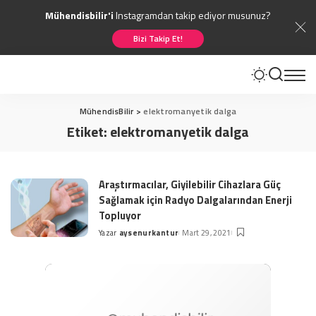
Mühendisbilir'i
Instagramdan takip ediyor musunuz?
Bizi Takip Et!
MühendisBilir
>
elektromanyetik dalga
Etiket:
elektromanyetik dalga
Araştırmacılar, Giyilebilir Cihazlara Güç
Sağlamak için Radyo Dalgalarından Enerji
Topluyor
Yazar
aysenurkantur
Mart 29, 2021
Posted
by