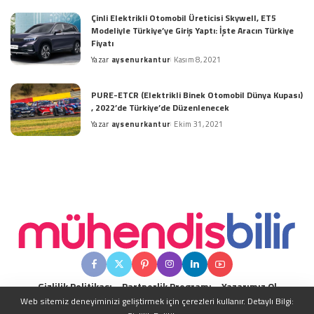
by
Çinli Elektrikli Otomobil Üreticisi Skywell, ET5
Modeliyle Türkiye’ye Giriş Yaptı: İşte Aracın Türkiye
Fiyatı
Yazar
aysenurkantur
Kasım 8, 2021
Posted
by
PURE-ETCR (Elektrikli Binek Otomobil Dünya Kupası)
, 2022’de Türkiye’de Düzenlenecek
Yazar
aysenurkantur
Ekim 31, 2021
Posted
by
Gizlilik Politikası
Partnerlik Programı
Yazarımız Ol
Web sitemiz deneyiminizi geliştirmek için çerezleri kullanır. Detaylı Bilgi: