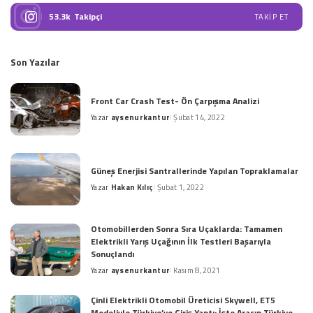
53.3k
Takipçi
TAKIP ET
Son Yazılar
Front Car Crash Test- Ön Çarpışma Analizi
Yazar
aysenurkantur
Şubat 14, 2022
Posted
by
Güneş Enerjisi Santrallerinde Yapılan Topraklamalar
Yazar
Hakan Kılıç
Şubat 1, 2022
Posted
by
Otomobillerden Sonra Sıra Uçaklarda: Tamamen
Elektrikli Yarış Uçağının İlk Testleri Başarıyla
Sonuçlandı
Yazar
aysenurkantur
Kasım 8, 2021
Posted
by
Çinli Elektrikli Otomobil Üreticisi Skywell, ET5
Modeliyle Türkiye’ye Giriş Yaptı: İşte Aracın Türkiye