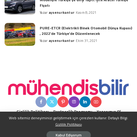
Fiyatı
Yazar
aysenurkantur
Kasım 8, 2021
Posted
by
PURE-ETCR (Elektrikli Binek Otomobil Dünya Kupası)
, 2022’de Türkiye’de Düzenlenecek
Yazar
aysenurkantur
Ekim 31, 2021
Posted
by
Gizlilik Politikası
Partnerlik Programı
Yazarımız Ol
Web sitemiz deneyiminizi geliştirmek için çerezleri kullanır. Detaylı Bilgi:
Gizlilik Politikası
Copyright © 2016-2024 | Tüm Hakları Saklıdır.
Kabul Ediyorum