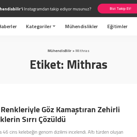
endisbilir'i
Instagramdan takip ediyor musunuz?
Bizi Takip Et!
Haberler
Kategoriler
Mühendislikler
Eğitimler
MühendisBilir
>
Mithras
Etiket:
Mithras
 Renkleriyle Göz Kamaştıran Zehirli
klerin Sırrı Çözüldü
 46 cins kelebeğin genom dizilimi incelendi. Altı türden oluşan