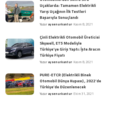
Uçaklarda: Tamamen Elektrikli
Yarış Uçağının İlk Testleri
Başarıyla Sonuçlandı
Yazar
aysenurkantur
Kasım 8, 2021
Posted
by
Çinli Elektrikli Otomobil Üreticisi
Skywell, ET5 Modeliyle
Türkiye’ye Giriş Yaptı: İşte Aracın
Türkiye Fiyatı
Yazar
aysenurkantur
Kasım 8, 2021
Posted
by
PURE-ETCR (Elektrikli Binek
Otomobil Dünya Kupası) , 2022’de
Türkiye’de Düzenlenecek
Yazar
aysenurkantur
Ekim 31, 2021
Posted
by