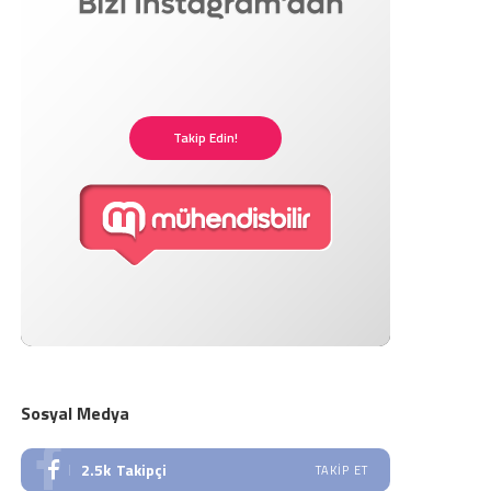
Takip Edin!
Sosyal Medya
2.5k
Takipçi
TAKIP ET