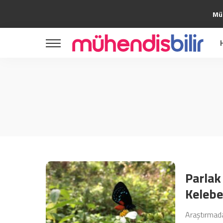
Müh
Bilim
Teknoloji
Girişimcilik
Yazılım
Bilim
Yapay Zeka
Teknoloji
Tasarım
Girişimcilik
Uzay
Yazılım
Kripto
Yapay Zeka
Kültür Sanat
Tasarım
Otomotiv
Parlak
Uzay
Kelebe
Kripto
Kültür Sanat
Araştırmada
Otomotiv