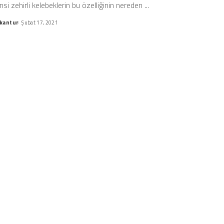
si zehirli kelebeklerin bu özelliğinin nereden
...
kantur
Şubat 17, 2021