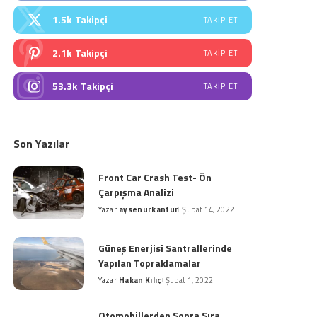
1.5k
Takipçi
TAKIP ET
2.1k
Takipçi
TAKIP ET
53.3k
Takipçi
TAKIP ET
Son Yazılar
Front Car Crash Test- Ön
Çarpışma Analizi
Yazar
aysenurkantur
Şubat 14, 2022
Posted
by
Güneş Enerjisi Santrallerinde
Yapılan Topraklamalar
Yazar
Hakan Kılıç
Şubat 1, 2022
Posted
by
Otomobillerden Sonra Sıra