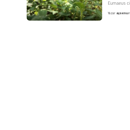
Eumaeus cin
Yazar
aysenur
Posted
by