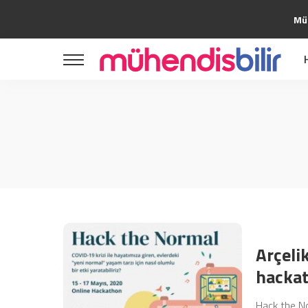
Müh
Bilim
Teknoloji
Girişimcilik
Yazılım
Bilim
Yapay Zeka
Teknoloji
Tasarım
Girişimcilik
Uzay
Yazılım
Kripto
Yapay Zeka
Kültür Sanat
Tasarım
Otomotiv
Uzay
Arçelik
Kripto
hackat
Kültür Sanat
Hack the N
Otomotiv