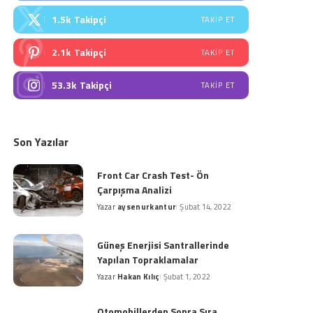
1.5k
Takipçi
TAKIP ET
2.1k
Takipçi
TAKIP ET
53.3k
Takipçi
TAKIP ET
Son Yazılar
Front Car Crash Test- Ön
Çarpışma Analizi
Yazar
aysenurkantur
Şubat 14, 2022
Posted
by
Güneş Enerjisi Santrallerinde
Yapılan Topraklamalar
Yazar
Hakan Kılıç
Şubat 1, 2022
Posted
by
Otomobillerden Sonra Sıra