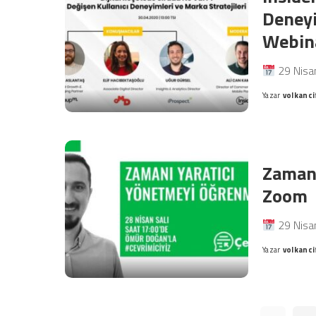
Deneyi
Webin
29 Nisa
Yazar
volkanci
Posted
by
Zamanı
Zoom
29 Nisa
Yazar
volkanci
Posted
by