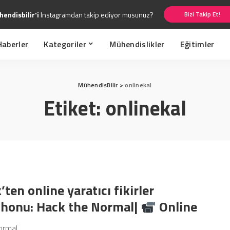
endisbilir'i
Instagramdan takip ediyor musunuz?
Bizi Takip Et!
Haberler
Kategoriler
Mühendislikler
Eğitimler
MühendisBilir
>
onlinekal
Etiket:
onlinekal
’ten online yaratıcı fikirler
honu: Hack the Normal|
Online
ormal
...