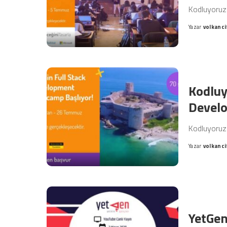
Kodluyoruz
Yazar
volkanci
Posted
by
Kodluy
Devel
Kodluyoruz
Yazar
volkanci
Posted
by
YetGen