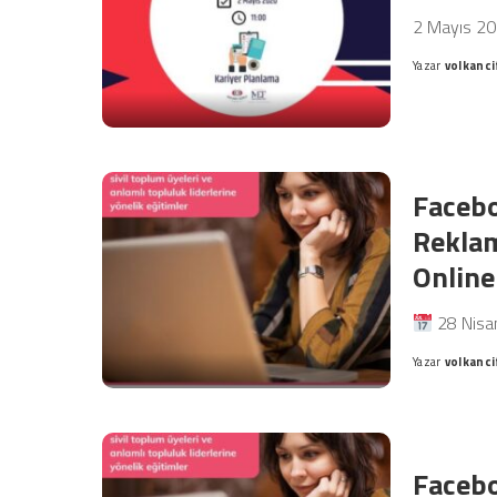
2 Mayıs 20
Yazar
volkanci
Posted
by
Facebo
Reklam
Online
28 Nisa
Yazar
volkanci
Posted
by
Facebo