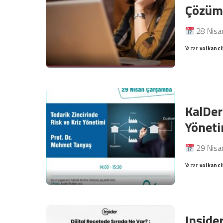
Çözüml
28 Nisa
Yazar
volkanci
Posted
by
KalDer
Yöneti
29 Nisa
Yazar
volkanci
Posted
by
Insider