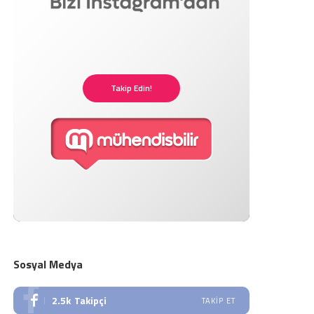
Takip Edin!
Sosyal Medya
2.5k
Takipçi
TAKIP ET