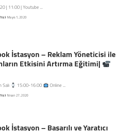
20 | 11:00 | Youtube
...
ftci
Mayıs 1, 2020
ok İstasyon – Reklam Yöneticisi ile
ların Etkisini Artırma Eğitimi|
n Salı
15:00-16:00
Online
...
ftci
Nisan 27, 2020
ok İstasyon – Başarılı ve Yaratıcı