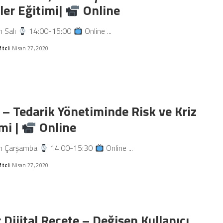
er Eğitimi|
Online
n Salı
14:00-15:00
Online
...
ftci
Nisan 27, 2020
 – Tedarik Yönetiminde Risk ve Kriz
mi |
Online
n Çarşamba
14:00-15:30
Online
...
ftci
Nisan 27, 2020
 Dijital Reçete – Değişen Kullanıcı