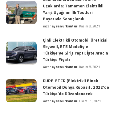
Uçaklarda: Tamamen Elektrikli
Yarış Uçağının İlk Testleri
Başarıyla Sonuçlandı
Yazar
aysenurkantur
Kasım 8, 2021
Posted
by
Çinli Elektrikli Otomobil Üreticisi
Skywell, ET5 Modeliyle
Türkiye’ye Giriş Yaptı: İşte Aracın
Türkiye Fiyatı
Yazar
aysenurkantur
Kasım 8, 2021
Posted
by
PURE-ETCR (Elektrikli Binek
Otomobil Dünya Kupası) , 2022’de
Türkiye’de Düzenlenecek
Yazar
aysenurkantur
Ekim 31, 2021
Posted
by