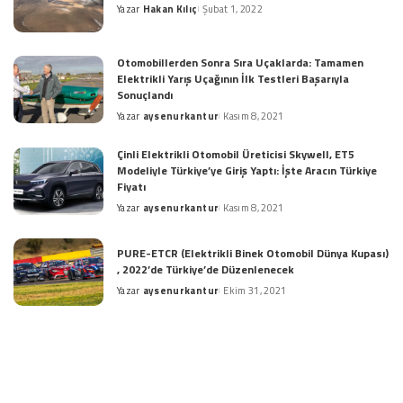
Yazar
Hakan Kılıç
Şubat 1, 2022
Posted
by
Otomobillerden Sonra Sıra Uçaklarda: Tamamen
Elektrikli Yarış Uçağının İlk Testleri Başarıyla
Sonuçlandı
Yazar
aysenurkantur
Kasım 8, 2021
Posted
by
Çinli Elektrikli Otomobil Üreticisi Skywell, ET5
Modeliyle Türkiye’ye Giriş Yaptı: İşte Aracın Türkiye
Fiyatı
Yazar
aysenurkantur
Kasım 8, 2021
Posted
by
PURE-ETCR (Elektrikli Binek Otomobil Dünya Kupası)
, 2022’de Türkiye’de Düzenlenecek
Yazar
aysenurkantur
Ekim 31, 2021
Posted
by