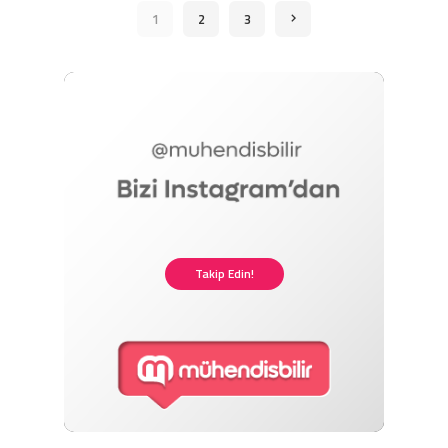
1
2
3
Takip Edin!