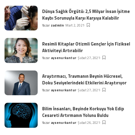
by
Dünya Sağlık Örgütü: 2,5 Milyar İnsan İşitme
Kaybı Sorunuyla Karşı Karşıya Kalabilir
Yazar
zadmiin
Mart 2, 2021
Posted
by
Resimli Kitaplar Otizmli Gençler İçin Fiziksel
Aktiviteyi Artırabilir
Yazar
aysenurkantur
Şubat 27, 2021
Posted
by
Araştırmacı, Travmanın Beynin Hücresel,
Doku Seviyelerindeki Etkilerini Araştırıyor
Yazar
aysenurkantur
Şubat 27, 2021
Posted
by
Bilim İnsanları, Beyinde Korkuyu Yok Edip
Cesareti Artırmanın Yolunu Buldu
Yazar
aysenurkantur
Şubat 26, 2021
Posted
by