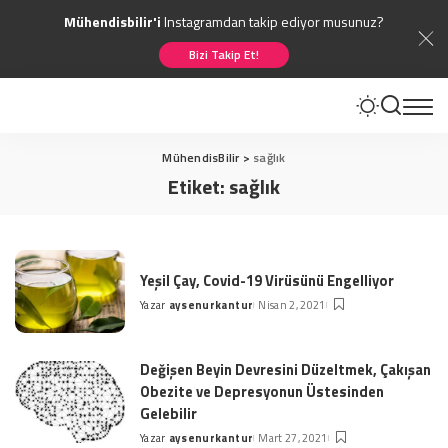
Mühendisbilir'i
Instagramdan takip ediyor musunuz?
Bizi Takip Et!
MühendisBilir
>
sağlık
Etiket:
sağlık
Yeşil Çay, Covid-19 Virüsünü Engelliyor
Yazar
aysenurkantur
Nisan 2, 2021
Posted
by
Değişen Beyin Devresini Düzeltmek, Çakışan
Obezite ve Depresyonun Üstesinden
Gelebilir
Yazar
aysenurkantur
Mart 27, 2021
Posted