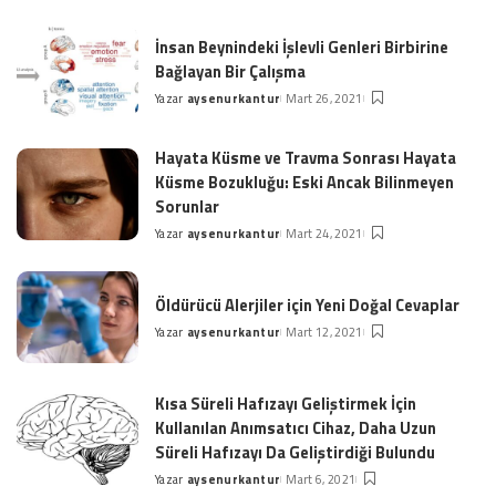
by
İnsan Beynindeki İşlevli Genleri Birbirine
Bağlayan Bir Çalışma
Yazar
aysenurkantur
Mart 26, 2021
Posted
by
Hayata Küsme ve Travma Sonrası Hayata
Küsme Bozukluğu: Eski Ancak Bilinmeyen
Sorunlar
Yazar
aysenurkantur
Mart 24, 2021
Posted
by
Öldürücü Alerjiler için Yeni Doğal Cevaplar
Yazar
aysenurkantur
Mart 12, 2021
Posted
by
Kısa Süreli Hafızayı Geliştirmek İçin
Kullanılan Anımsatıcı Cihaz, Daha Uzun
Süreli Hafızayı Da Geliştirdiği Bulundu
Yazar
aysenurkantur
Mart 6, 2021
Posted