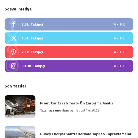
Sosyal Medya
2.5k
Takipçi
TAKIP ET
1.5k
Takipçi
TAKIP ET
2.1k
Takipçi
TAKIP ET
53.3k
Takipçi
TAKIP ET
Son Yazılar
Front Car Crash Test- Ön Çarpışma Analizi
Yazar
aysenurkantur
Şubat 14, 2022
Posted
by
Güneş Enerjisi Santrallerinde Yapılan Topraklamalar