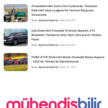
Otomobillerden Sonra Sıra Uçaklarda: Tamamen
Elektrikli Yarış Uçağının İlk Testleri Başarıyla
Sonuçlandı
Yazar
aysenurkantur
Kasım 8, 2021
Posted
by
Çinli Elektrikli Otomobil Üreticisi Skywell, ET5
Modeliyle Türkiye’ye Giriş Yaptı: İşte Aracın Türkiye
Fiyatı
Yazar
aysenurkantur
Kasım 8, 2021
Posted
by
PURE-ETCR (Elektrikli Binek Otomobil Dünya Kupası)
, 2022’de Türkiye’de Düzenlenecek
Yazar
aysenurkantur
Ekim 31, 2021
Posted
by