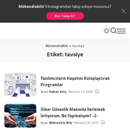
Mühendisbilir'i
Instagramdan takip ediyor musunuz?
Bizi Takip Et!
MühendisBilir
>
tavsiye
Etiket:
tavsiye
Yazılımcıların Hayatını Kolaylaştıran
Programlar
Yazar
Hakan Kılıç
Temmuz 13, 2020
Posted
by
Siber Güvenlik Alanında İlerlemek
İstiyorum, Ne Yapmalıyım? -2-
Yazar
Mühendis Bilir
Temmuz 25, 2017
Posted