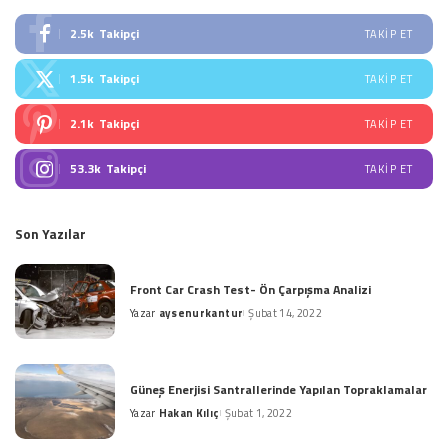
2.5k
Takipçi
TAKIP ET
1.5k
Takipçi
TAKIP ET
2.1k
Takipçi
TAKIP ET
53.3k
Takipçi
TAKIP ET
Son Yazılar
Front Car Crash Test- Ön Çarpışma Analizi
Yazar
aysenurkantur
Şubat 14, 2022
Posted
by
Güneş Enerjisi Santrallerinde Yapılan Topraklamalar
Yazar
Hakan Kılıç
Şubat 1, 2022
Posted
by