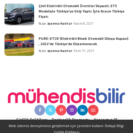
by
Çinli Elektrikli Otomobil Üreticisi Skywell, ET5
Modeliyle Türkiye’ye Giriş Yaptı: İşte Aracın Türkiye
Fiyatı
Yazar
aysenurkantur
Kasım 8, 2021
Posted
by
PURE-ETCR (Elektrikli Binek Otomobil Dünya Kupası)
, 2022’de Türkiye’de Düzenlenecek
Yazar
aysenurkantur
Ekim 31, 2021
Posted
by
Gizlilik Politikası
Partnerlik Programı
Yazarımız Ol
Web sitemiz deneyiminizi geliştirmek için çerezleri kullanır. Detaylı Bilgi:
Gizlilik Politikası