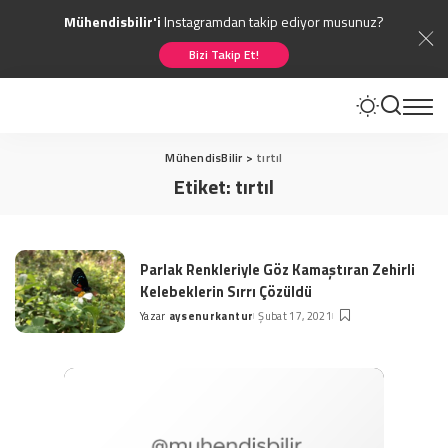
Mühendisbilir'i
Instagramdan takip ediyor musunuz?
Bizi Takip Et!
MühendisBilir
>
tırtıl
Etiket:
tırtıl
Parlak Renkleriyle Göz Kamaştıran Zehirli
Kelebeklerin Sırrı Çözüldü
Yazar
aysenurkantur
Şubat 17, 2021
Posted
by