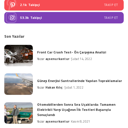
2.1k
Takipçi
TAKIP ET
53.3k
Takipçi
TAKIP ET
Son Yazılar
Front Car Crash Test- Ön Çarpışma Analizi
Yazar
aysenurkantur
Şubat 14, 2022
Posted
by
Güneş Enerjisi Santrallerinde Yapılan Topraklamalar
Yazar
Hakan Kılıç
Şubat 1, 2022
Posted
by
Otomobillerden Sonra Sıra Uçaklarda: Tamamen
Elektrikli Yarış Uçağının İlk Testleri Başarıyla
Sonuçlandı
Yazar
aysenurkantur
Kasım 8, 2021
Posted