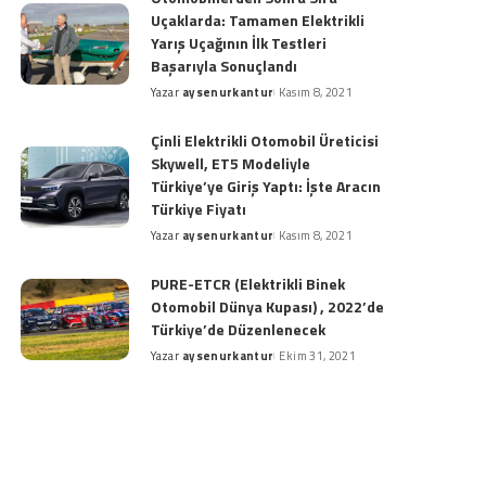
Uçaklarda: Tamamen Elektrikli
Yarış Uçağının İlk Testleri
Başarıyla Sonuçlandı
Yazar
aysenurkantur
Kasım 8, 2021
Posted
by
Çinli Elektrikli Otomobil Üreticisi
Skywell, ET5 Modeliyle
Türkiye’ye Giriş Yaptı: İşte Aracın
Türkiye Fiyatı
Yazar
aysenurkantur
Kasım 8, 2021
Posted
by
PURE-ETCR (Elektrikli Binek
Otomobil Dünya Kupası) , 2022’de
Türkiye’de Düzenlenecek
Yazar
aysenurkantur
Ekim 31, 2021
Posted
by