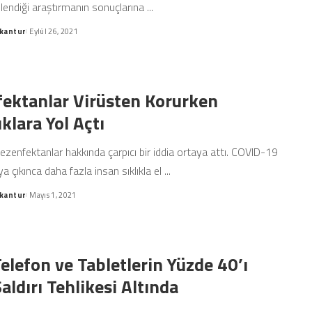
celendiği araştırmanın sonuçlarına
...
kantur
Eylül 26, 2021
ektanlar Virüsten Korurken
klara Yol Açtı
dezenfektanlar hakkında çarpıcı bir iddia ortaya attı. COVID-19
ya çıkınca daha fazla insan sıklıkla el
...
kantur
Mayıs 1, 2021
Telefon ve Tabletlerin Yüzde 40’ı
aldırı Tehlikesi Altında