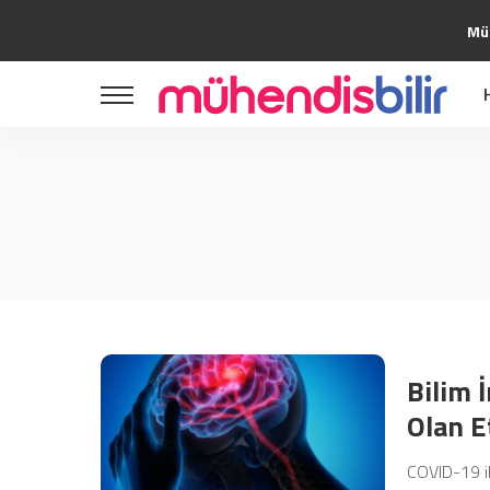
Müh
Bilim
Teknoloji
Girişimcilik
Yazılım
Bilim
Yapay Zeka
Teknoloji
Tasarım
Girişimcilik
Uzay
Yazılım
Kripto
Yapay Zeka
Kültür Sanat
Tasarım
Otomotiv
Bilim 
Uzay
Olan E
Kripto
Kültür Sanat
COVID-19 ile
Otomotiv