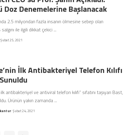
ü Doz Denemelerine Başlanacak
da 2.5 milyondan fazla insanın ölmesine sebep olan
algını ile ilgili dikkat çekici
...
Şubat 25, 2021
’nin İlk Antibakteriyel Telefon Kılıfı
 Sunuldu
ilk antibakteriyel ve antiviral telefon kılıfı” sıfatını taşıyan Bast,
uldu. Ürünün yakın zamanda
...
kantur
Şubat 24, 2021