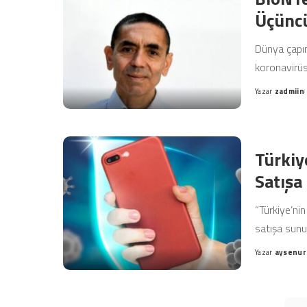
Üçünc
Dünya çapın
koronavirüs s
Yazar
zadmiin
Posted
by
Türkiye
Satışa
“Türkiye’nin 
satışa sun
Yazar
aysenur
Posted
by