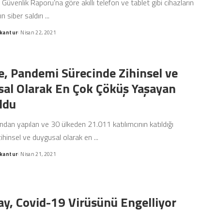
Güvenlik Raporu’na göre akıllı telefon ve tablet gibi cihazların
n siber saldırı
...
kantur
Nisan 22, 2021
e, Pandemi Sürecinde Zihinsel ve
al Olarak En Çok Çöküş Yaşayan
ldu
ından yapılan ve 30 ülkeden 21.011 katılımcının katıldığı
zihinsel ve duygusal olarak en
...
kantur
Nisan 21, 2021
Çay, Covid-19 Virüsünü Engelliyor