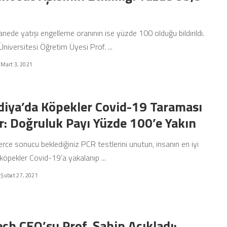
anede yatışı engelleme oranının ise yüzde 100 olduğu bildirildi.
niversitesi Öğretim Üyesi Prof.
...
Mart 3, 2021
diya’da Köpekler Covid-19 Taraması
r: Doğruluk Payı Yüzde 100’e Yakın
rce sonucu beklediğiniz PCR testlerini unutun, insanın en iyi
köpekler Covid-19’a yakalanıp
...
Şubat 27, 2021
ch CEO’su Prof. Şahin Açıkladı: