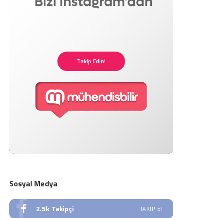
Takip Edin!
Sosyal Medya
2.5k
Takipçi
TAKIP ET