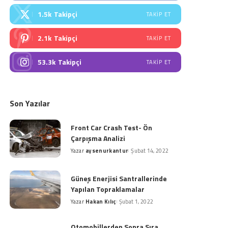
1.5k
Takipçi
TAKIP ET
2.1k
Takipçi
TAKIP ET
53.3k
Takipçi
TAKIP ET
Son Yazılar
Front Car Crash Test- Ön
Çarpışma Analizi
Yazar
aysenurkantur
Şubat 14, 2022
Posted
by
Güneş Enerjisi Santrallerinde
Yapılan Topraklamalar
Yazar
Hakan Kılıç
Şubat 1, 2022
Posted
by
Otomobillerden Sonra Sıra