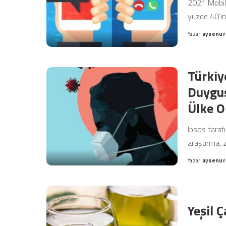
2021 Mobil 
yüzde 40’ını
Yazar
aysenur
Posted
by
Türkiy
Duygus
Ülke O
Ipsos taraf
araştırma, 
Yazar
aysenur
Posted
by
Yeşil 