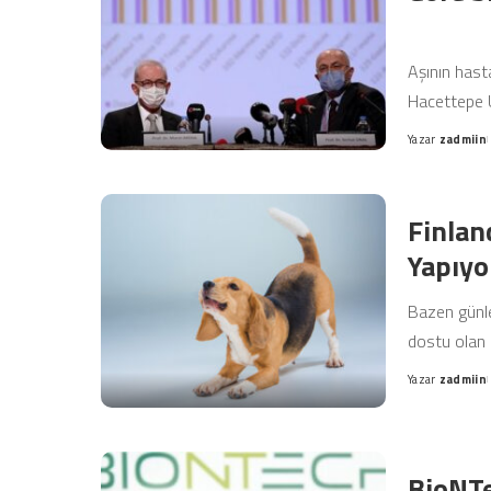
Aşının hast
Hacettepe Ü
Yazar
zadmiin
Posted
by
Finlan
Yapıyo
Bazen günle
dostu olan 
Yazar
zadmiin
Posted
by
BioNTe