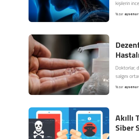
kişilerin in
Yazar
aysenur
Posted
by
Dezenf
Hastalı
Doktorlar, 
salgını orta
Yazar
aysenur
Posted
by
Akıllı 
Siber S