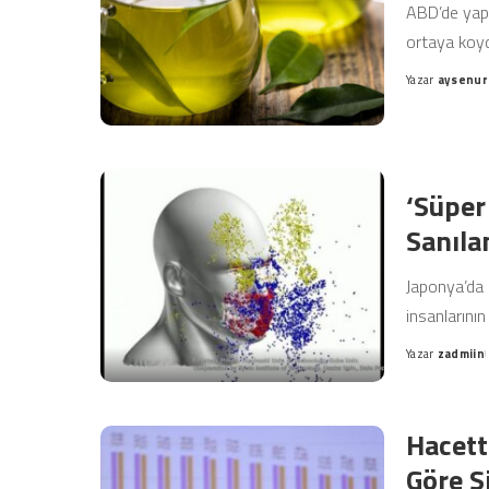
ABD’de yapı
ortaya koyd
Yazar
aysenur
Posted
by
‘Süper
Sanıla
Japonya’da d
insanlarını
Yazar
zadmiin
Posted
by
Hacett
Göre S