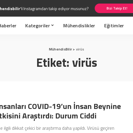
endisbilir'i
Instagramdan takip ediyor musunuz?
Bizi Takip Et!
Haberler
Kategoriler
Mühendislikler
Eğitimler
MühendisBilir
>
virüs
Etiket:
virüs
İnsanları COVID-19’un İnsan Beynine
tkisini Araştırdı: Durum Ciddi
 ilgili dikkat çekici bir araştırma daha yapıldı. Virüsü geçiren