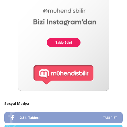
Takip Edin!
Sosyal Medya
2.5k
Takipçi
TAKIP ET