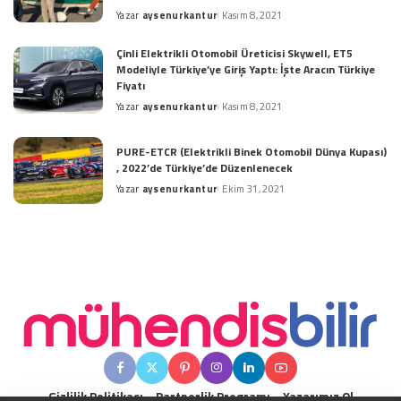
Yazar
aysenurkantur
Kasım 8, 2021
Posted
by
Çinli Elektrikli Otomobil Üreticisi Skywell, ET5
Modeliyle Türkiye’ye Giriş Yaptı: İşte Aracın Türkiye
Fiyatı
Yazar
aysenurkantur
Kasım 8, 2021
Posted
by
PURE-ETCR (Elektrikli Binek Otomobil Dünya Kupası)
, 2022’de Türkiye’de Düzenlenecek
Yazar
aysenurkantur
Ekim 31, 2021
Posted
by
Gizlilik Politikası
Partnerlik Programı
Yazarımız Ol