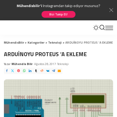
Mühendisbilir'i
Instagramdan takip ediyor musunuz?
Bizi Takip Et!
MühendisBilir
>
Kategoriler
>
Teknoloji
>
ARDUİNOYU PROTEUS ‘A EKLEME
ARDUİNOYU PROTEUS ‘A EKLEME
Yazar
Mühendis Bilir
Ağustos 28, 2017
Teknoloji
Posted
by