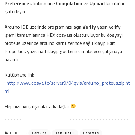
Preferences
bölümünde
Compilation
ve
Upload
kutularını
işaterleyin
Arduino IDE üzerinde programınızı açın
Verify
yapın Verify
işlemi tamamlanınca HEX dosyası oluşturuluyor bu dosyayı
proteus üzerinde arduino kart üzerinde sağ tıklayıp Edit
Properties yazısına tıklayıp gösterin simülasyon çalışmaya
hazırdır.
Kütüphane link
:
http://www.dosya.tc/server9/04qvls/arduino_proteus.zip.ht
ml
Hepinize iyi çalışmalar arkadaşlar
arduino
elektronik
proteus
ETIKETLER