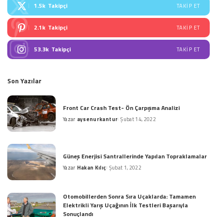
1.5k
Takipçi
TAKIP ET
2.1k
Takipçi
TAKIP ET
53.3k
Takipçi
TAKIP ET
Son Yazılar
Front Car Crash Test- Ön Çarpışma Analizi
Yazar
aysenurkantur
Şubat 14, 2022
Posted
by
Güneş Enerjisi Santrallerinde Yapılan Topraklamalar
Yazar
Hakan Kılıç
Şubat 1, 2022
Posted
by
Otomobillerden Sonra Sıra Uçaklarda: Tamamen
Elektrikli Yarış Uçağının İlk Testleri Başarıyla
Sonuçlandı