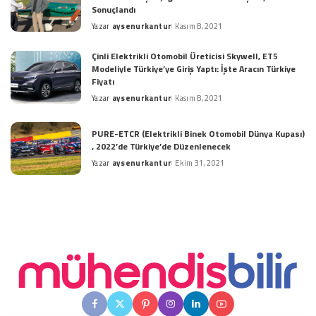
Sonuçlandı
Yazar
aysenurkantur
Kasım 8, 2021
Posted
by
Çinli Elektrikli Otomobil Üreticisi Skywell, ET5
Modeliyle Türkiye’ye Giriş Yaptı: İşte Aracın Türkiye
Fiyatı
Yazar
aysenurkantur
Kasım 8, 2021
Posted
by
PURE-ETCR (Elektrikli Binek Otomobil Dünya Kupası)
, 2022’de Türkiye’de Düzenlenecek
Yazar
aysenurkantur
Ekim 31, 2021
Posted
by