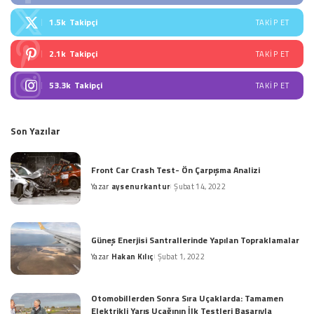
1.5k
Takipçi
TAKIP ET
2.1k
Takipçi
TAKIP ET
53.3k
Takipçi
TAKIP ET
Son Yazılar
Front Car Crash Test- Ön Çarpışma Analizi
Yazar
aysenurkantur
Şubat 14, 2022
Posted
by
Güneş Enerjisi Santrallerinde Yapılan Topraklamalar
Yazar
Hakan Kılıç
Şubat 1, 2022
Posted
by
Otomobillerden Sonra Sıra Uçaklarda: Tamamen
Elektrikli Yarış Uçağının İlk Testleri Başarıyla