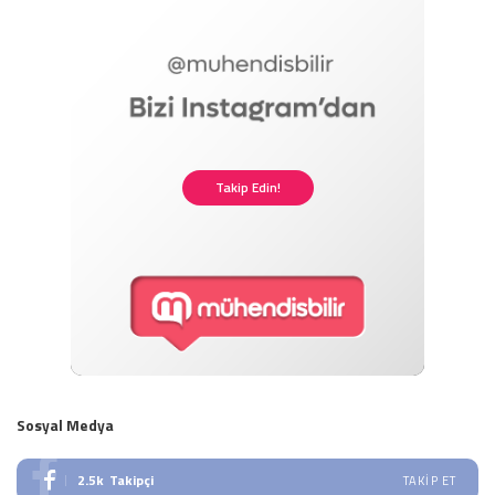
Takip Edin!
Sosyal Medya
2.5k
Takipçi
TAKIP ET