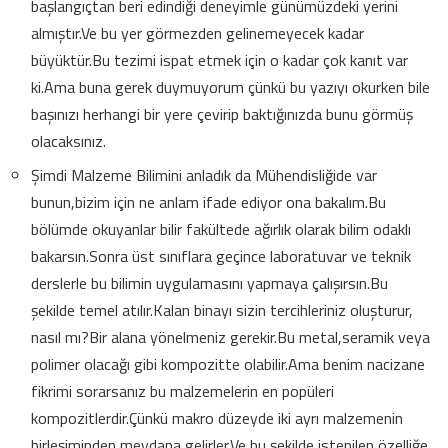
başlangıçtan beri edindiği deneyimle günümüzdeki yerini
almıştır.Ve bu yer görmezden gelinemeyecek kadar
büyüktür.Bu tezimi ispat etmek için o kadar çok kanıt var
ki.Ama buna gerek duymuyorum çünkü bu yazıyı okurken bile
başınızı herhangi bir yere çevirip baktığınızda bunu görmüş
olacaksınız.
Şimdi Malzeme Bilimini anladık da Mühendisliğide var
bunun,bizim için ne anlam ifade ediyor ona bakalım.Bu
bölümde okuyanlar bilir fakültede ağırlık olarak bilim odaklı
bakarsın.Sonra üst sınıflara geçince laboratuvar ve teknik
derslerle bu bilimin uygulamasını yapmaya çalışırsın.Bu
şekilde temel atılır.Kalan binayı sizin tercihleriniz oluşturur,
nasıl mı?Bir alana yönelmeniz gerekir.Bu metal,seramik veya
polimer olacağı gibi kompozitte olabilir.Ama benim nacizane
fikrimi sorarsanız bu malzemelerin en popüleri
kompozitlerdir.Çünkü makro düzeyde iki ayrı malzemenin
birleşiminden meydana gelirler.Ve bu şekilde istenilen özelliğe