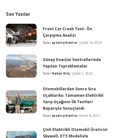
Son Yazılar
Front Car Crash Test- Ön
Çarpışma Analizi
Yazar
aysenurkantur
Şubat 14, 2022
Posted
by
Güneş Enerjisi Santrallerinde
Yapılan Topraklamalar
Yazar
Hakan Kılıç
Şubat 1, 2022
Posted
by
Otomobillerden Sonra Sıra
Uçaklarda: Tamamen Elektrikli
Yarış Uçağının İlk Testleri
Başarıyla Sonuçlandı
Yazar
aysenurkantur
Kasım 8, 2021
Posted
by
Çinli Elektrikli Otomobil Üreticisi
Skywell, ET5 Modeliyle