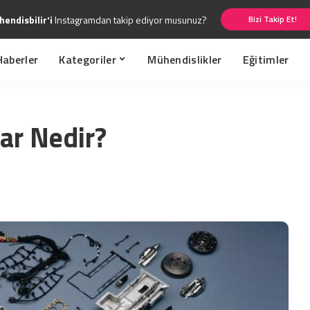
endisbilir'i
Instagramdan takip ediyor musunuz?
Bizi Takip Et!
Haberler
Kategoriler
Mühendislikler
Eğitimler
ar Nedir?