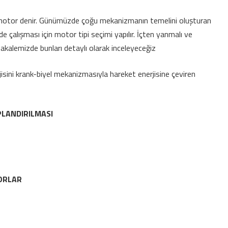
a motor denir. Günümüzde çoğu mekanizmanın temelini oluşturan
lışması için motor tipi seçimi yapılır. İçten yanmalı ve
makalemizde bunları detaylı olarak inceleyeceğiz
rjisini krank-biyel mekanizmasıyla hareket enerjisine çeviren
PLANDIRILMASI
TORLAR