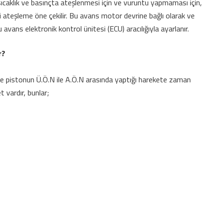
sıcaklık ve basınçta ateşlenmesi için ve vuruntu yapmaması için,
ni ateşleme öne çekilir. Bu avans motor devrine bağlı olarak ve
 bu avans elektronik kontrol ünitesi (ECU) aracılığıyla ayarlanır.
r?
ve pistonun Ü.Ö.N ile A.Ö.N arasında yaptığı harekete zaman
 vardır, bunlar;