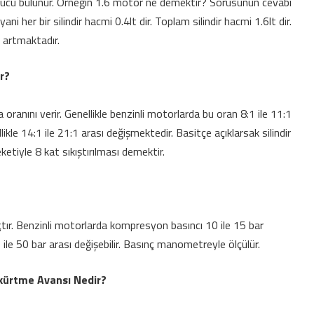
ı sonucu bulunur. Örneğin 1.6 motor ne demektir? Sorusunun cevabı
yani her bir silindir hacmi 0.4lt dir. Toplam silindir hacmi 1.6lt dir.
 artmaktadır.
r?
oranını verir. Genellikle benzinli motorlarda bu oran 8:1 ile 11:1
ikle 14:1 ile 21:1 arası değişmektedir. Basitçe açıklarsak silindir
ketiyle 8 kat sıkıştırılması demektir.
ır. Benzinli motorlarda kompresyon basıncı 10 ile 15 bar
ile 50 bar arası değişebilir. Basınç manometreyle ölçülür.
skürtme Avansı Nedir?