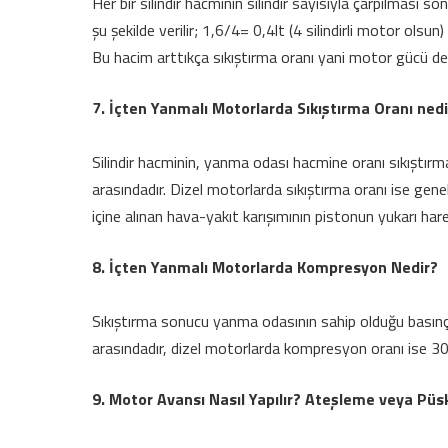
Her bir silindir hacminin silindir sayısıyla çarpılmas
şu şekilde verilir; 1,6/4= 0,4lt (4 silindirli motor olsun) 
Bu hacim arttıkça sıkıştırma oranı yani motor gücü de
7. İçten Yanmalı Motorlarda Sıkıştırma Oranı nedi
Silindir hacminin, yanma odası hacmine oranı sıkıştırma 
arasındadır. Dizel motorlarda sıkıştırma oranı ise genell
içine alınan hava-yakıt karışımının pistonun yukarı hare
8. İçten Yanmalı Motorlarda Kompresyon Nedir?
Sıkıştırma sonucu yanma odasının sahip olduğu basınçt
arasındadır, dizel motorlarda kompresyon oranı ise 30 
9. Motor Avansı Nasıl Yapılır? Ateşleme veya Pü