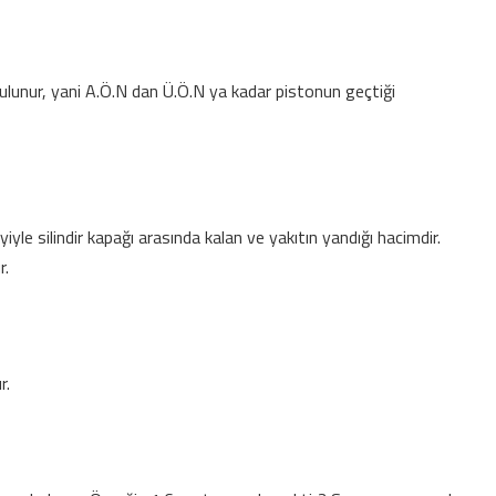
bulunur, yani A.Ö.N dan Ü.Ö.N ya kadar pistonun geçtiği
le silindir kapağı arasında kalan ve yakıtın yandığı hacimdir.
r.
r.