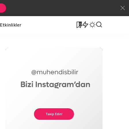
Etkinlikler
0
Takip Edin!