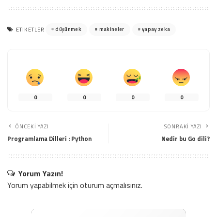
düşünmek
makineler
yapay zeka
ETIKETLER
0
0
0
0
ÖNCEKI YAZI
SONRAKI YAZI
Programlama Dilleri : Python
Nedir bu Go dili?
Yorum Yazın!
Yorum yapabilmek için
oturum açmalısınız
.