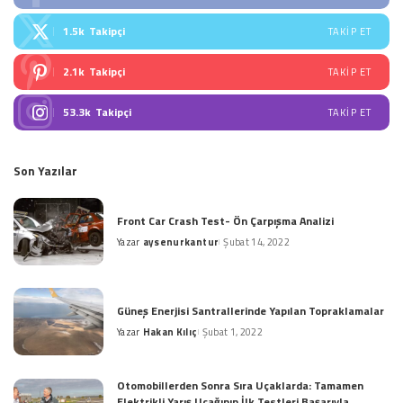
1.5k
Takipçi
TAKIP ET
2.1k
Takipçi
TAKIP ET
53.3k
Takipçi
TAKIP ET
Son Yazılar
Front Car Crash Test- Ön Çarpışma Analizi
Yazar
aysenurkantur
Şubat 14, 2022
Posted
by
Güneş Enerjisi Santrallerinde Yapılan Topraklamalar
Yazar
Hakan Kılıç
Şubat 1, 2022
Posted
by
Otomobillerden Sonra Sıra Uçaklarda: Tamamen
Elektrikli Yarış Uçağının İlk Testleri Başarıyla