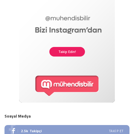
Takip Edin!
Sosyal Medya
2.5k
Takipçi
TAKIP ET