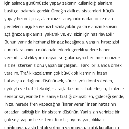
için aslında günümüzde yapay zekanın kullanıldığı alanlara
basitçe bakmak gerekir. Örneğin akıllı ev sistemleri. Küçük
yapay hizmetçiniz, alarmınız sizi uyandırmadan önce evin
perdelerini açıp kahvenizi hazırlayabilir ya da evinizin kapısını
açtığınızda ışıklarınızı yakarak vs. evi sizin için hazırlayabilir.
Bunun yanında herhangi bir gaz kaçağında, yangın, hırsız gibi
durumlara anında müdahale ederek gerekli yerlere haber
verebilir. Üstelik yorulmayan sorgulamayan her an emrinizde
siz ne isterseniz onu yapan bir çalışan… Farklı bir alanda örnek
verelim. Trafik kazalarının çok büyük bir kısmının insan
hatasıyla olduğunu düşünürsek, sürekli yolu kontrol eden,
uyduyla ve trafikteki diğer araçlarla sürekli haberleşen, binlerce
sensör sayesinde her saniye trafiği okuyabilen, gideceği şeride,
hıza, nerede fren yapacağına ”karar veren” insan hatasının
ortadan kalktığı bir bir sistem düşünün. Yani sizin yerinize bir
çok şeyi yapan bir sistem. Kim hiç uyumayan, dikkati
dağılmayan, asla hatalı sollama yapmayan, trafik kurallarının