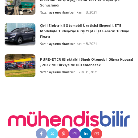
Sonuçlandı
Yazar
aysenurkantur
Kasım 8, 2021
Posted
by
Çinli Elektrikli Otomobil Üreticisi Skywell, ET5
Modeliyle Türkiye’ye Giriş Yaptı: İşte Aracın Türkiye
Fiyatı
Yazar
aysenurkantur
Kasım 8, 2021
Posted
by
PURE-ETCR (Elektrikli Binek Otomobil Dünya Kupası)
, 2022’de Türkiye’de Düzenlenecek
Yazar
aysenurkantur
Ekim 31, 2021
Posted
by