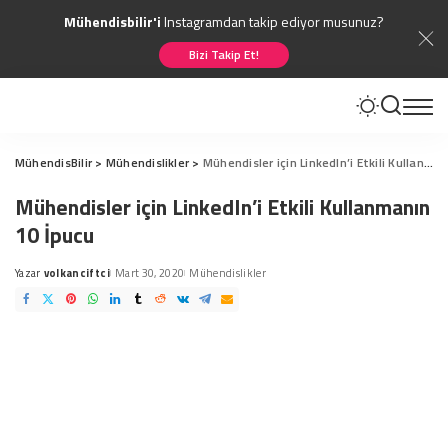
Mühendisbilir'i
Instagramdan takip ediyor musunuz?
Bizi Takip Et!
MühendisBilir
>
Mühendislikler
>
Mühendisler için LinkedIn’i Etkili Kullanmanın 10 İpucu
Mühendisler için LinkedIn’i Etkili Kullanmanın
10 İpucu
Yazar
volkanciftci
Mart 30, 2020
Mühendislikler
Posted
by