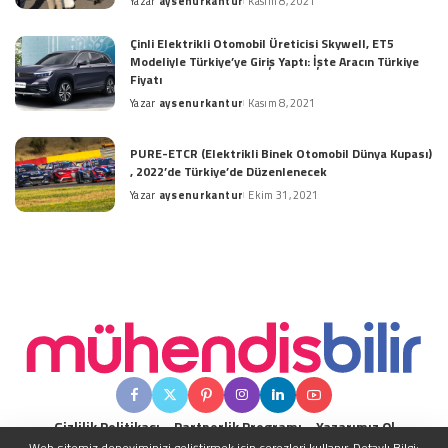
Yazar
aysenurkantur
Kasım 8, 2021
Posted
by
Çinli Elektrikli Otomobil Üreticisi Skywell, ET5
Modeliyle Türkiye’ye Giriş Yaptı: İşte Aracın Türkiye
Fiyatı
Yazar
aysenurkantur
Kasım 8, 2021
Posted
by
PURE-ETCR (Elektrikli Binek Otomobil Dünya Kupası)
, 2022’de Türkiye’de Düzenlenecek
Yazar
aysenurkantur
Ekim 31, 2021
Posted
by
Gizlilik Politikası
Partnerlik Programı
Yazarımız Ol
Web sitemiz deneyiminizi geliştirmek için çerezleri kullanır. Detaylı Bilgi: