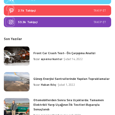
2.1k
Takipçi
TAKIP ET
53.3k
Takipçi
TAKIP ET
Son Yazılar
Front Car Crash Test- Ön Çarpışma Analizi
Yazar
aysenurkantur
Şubat 14, 2022
Posted
by
Güneş Enerjisi Santrallerinde Yapılan Topraklamalar
Yazar
Hakan Kılıç
Şubat 1, 2022
Posted
by
Otomobillerden Sonra Sıra Uçaklarda: Tamamen
Elektrikli Yarış Uçağının İlk Testleri Başarıyla
Sonuçlandı