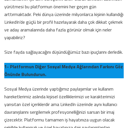
yürütmesi bu platformun önemini her geçen gün
arttırmaktadır. Peki dünya üzerinde milyonlarca kişinin kullandığı
LinkedIn’de güçlü bir profil hazırlayarak daha çok dikkat çekmek
ve aday aramalarında daha fazla görünür olmak için neler
yapabiliriz?
Size fayda sağlayacağını düşündüğümüz bazı ipuçlarını derledik.
1- Platformun Diğer Sosyal Medya Ağlarından Farkını Göz
Önünde Bulundurun.
Sosyal Medya üzerinde yaptığımız paylaşımlar ve kullanım
hareketlerimiz aslında kişisel özelliklerimizi ve karakterimizi
yansıtan özel içeriklerdir ama LinkedIn üzerinde aynı kullanıcı
davranışlarını sergilemek profesyonelliğinizi sarsan bir imaj
çizecektir. Platformu tamamen iş hayatınıza uygun olacak
şekillde kullanmalı ve özel hayatınıza dair paylaşımlardan