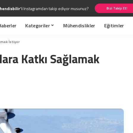
endisbilir'i
Instagramdan takip ediyor musunuz?
Bizi Takip Et!
Haberler
Kategoriler
Mühendislikler
Eğitimler
amak İstiyor
lara Katkı Sağlamak