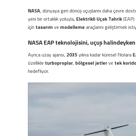
NASA
, dünyaya geri dönüş uçuşlarını daha çevre dostu h
yeni bir ortaklık yoluyla,
Elektrikli Uçak Tahrik
(EAP) 
için
tasarım
ve
modelleme
araçlarını geliştirmek isti
NASA EAP
teknolojisini, uçuş halindeyken
Ayrıca uzay ajansı,
2035
yılına kadar küresel filolara
E
özellikle
turboproplar
,
bölgesel jetler
ve
tek korido
hedefliyor.