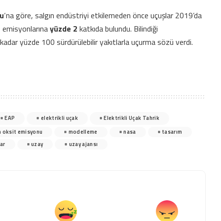
bu
‘na göre, salgın endüstriyi etkilemeden önce uçuşlar 2019’da
2
emisyonlarına
yüzde 2
katkıda bulundu. Bilindiği
kadar yüzde 100 sürdürülebilir yakıtlarla uçurma sözü verdi.
EAP
elektrikli uçak
Elektrikli Uçak Tahrik
n oksit emisyonu
modelleme
nasa
tasarım
ar
uzay
uzay ajansı