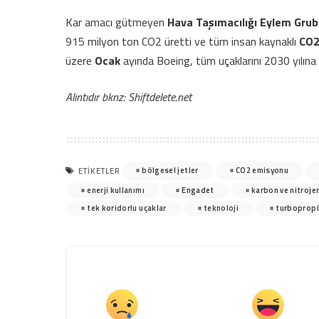
Kar amacı gütmeyen
Hava Taşımacılığı Eylem Gru
915 milyon ton CO2 üretti ve tüm insan kaynaklı
CO
üzere
Ocak
ayında Boeing, tüm uçaklarını 2030 yılına 
Alıntıdır bknz: Shiftdelete.net
bölgesel jetler
CO2 emisyonu
ETIKETLER
enerji kullanımı
Engadet
karbon ve nitroje
tek koridorlu uçaklar
teknoloji
turbopropl