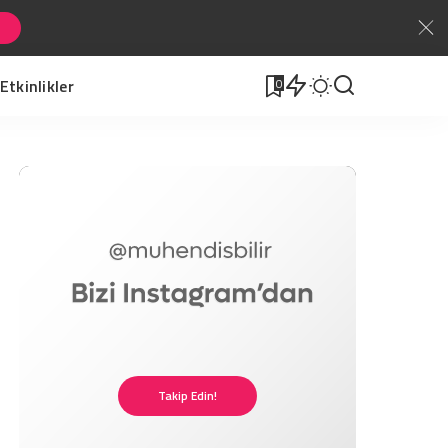
Etkinlikler
0
Takip Edin!