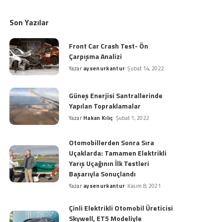
Son Yazılar
Front Car Crash Test- Ön
Çarpışma Analizi
Yazar
aysenurkantur
Şubat 14, 2022
Posted
by
Güneş Enerjisi Santrallerinde
Yapılan Topraklamalar
Yazar
Hakan Kılıç
Şubat 1, 2022
Posted
by
Otomobillerden Sonra Sıra
Uçaklarda: Tamamen Elektrikli
Yarış Uçağının İlk Testleri
Başarıyla Sonuçlandı
Yazar
aysenurkantur
Kasım 8, 2021
Posted
by
Çinli Elektrikli Otomobil Üreticisi
Skywell, ET5 Modeliyle