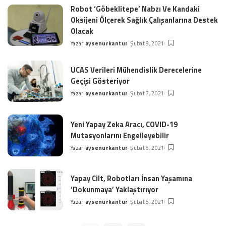
Robot ‘Göbeklitepe’ Nabzı Ve Kandaki
Oksijeni Ölçerek Sağlık Çalışanlarına Destek
Olacak
Yazar
aysenurkantur
Şubat 9, 2021
Posted
by
UCAS Verileri Mühendislik Derecelerine
Geçişi Gösteriyor
Yazar
aysenurkantur
Şubat 7, 2021
Posted
by
Yeni Yapay Zeka Aracı, COVID-19
Mutasyonlarını Engelleyebilir
Yazar
aysenurkantur
Şubat 6, 2021
Posted
by
Yapay Cilt, Robotları İnsan Yaşamına
‘Dokunmaya’ Yaklaştırıyor
Yazar
aysenurkantur
Şubat 5, 2021
Posted
by