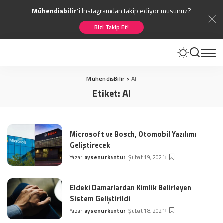
Mühendisbilir'i
Instagramdan takip ediyor musunuz?
Bizi Takip Et!
MühendisBilir
>
Al
Etiket:
Al
Microsoft ve Bosch, Otomobil Yazılımı
Geliştirecek
Yazar
aysenurkantur
Şubat 19, 2021
Posted
by
Eldeki Damarlardan Kimlik Belirleyen
Sistem Geliştirildi
Yazar
aysenurkantur
Şubat 18, 2021
Posted