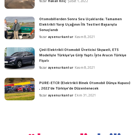
Yazar
Hakan Kılıç
Şubat 1, 2022
Posted
by
Otomobillerden Sonra Sıra Uçaklarda: Tamamen
Elektrikli Yarış Uçağının İlk Testleri Başarıyla
Sonuçlandı
Yazar
aysenurkantur
Kasım 8, 2021
Posted
by
Çinli Elektrikli Otomobil Üreticisi Skywell, ET5
Modeliyle Türkiye’ye Giriş Yaptı: İşte Aracın Türkiye
Fiyatı
Yazar
aysenurkantur
Kasım 8, 2021
Posted
by
PURE-ETCR (Elektrikli Binek Otomobil Dünya Kupası)
, 2022’de Türkiye’de Düzenlenecek
Yazar
aysenurkantur
Ekim 31, 2021
Posted
by