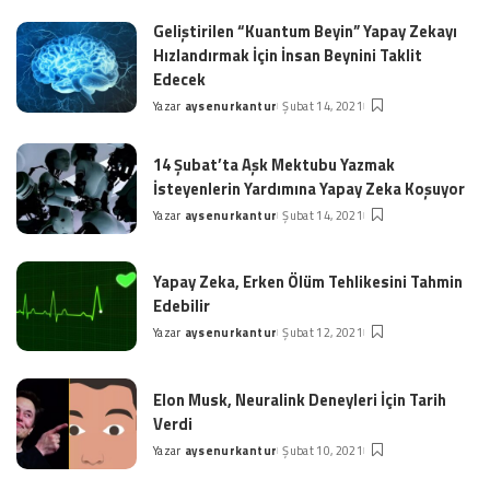
by
Geliştirilen “Kuantum Beyin” Yapay Zekayı
Hızlandırmak İçin İnsan Beynini Taklit
Edecek
Yazar
aysenurkantur
Şubat 14, 2021
Posted
by
14 Şubat’ta Aşk Mektubu Yazmak
İsteyenlerin Yardımına Yapay Zeka Koşuyor
Yazar
aysenurkantur
Şubat 14, 2021
Posted
by
Yapay Zeka, Erken Ölüm Tehlikesini Tahmin
Edebilir
Yazar
aysenurkantur
Şubat 12, 2021
Posted
by
Elon Musk, Neuralink Deneyleri İçin Tarih
Verdi
Yazar
aysenurkantur
Şubat 10, 2021
Posted
by