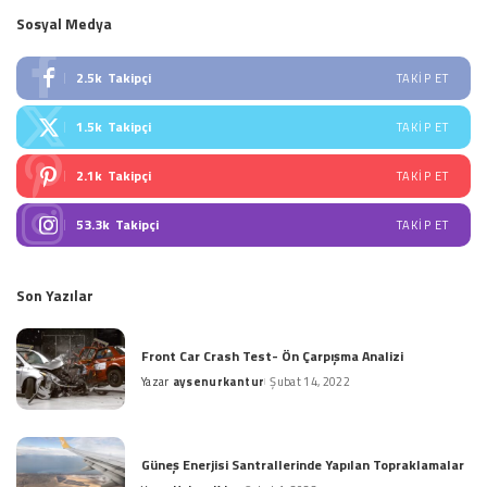
Sosyal Medya
2.5k
Takipçi
TAKIP ET
1.5k
Takipçi
TAKIP ET
2.1k
Takipçi
TAKIP ET
53.3k
Takipçi
TAKIP ET
Son Yazılar
Front Car Crash Test- Ön Çarpışma Analizi
Yazar
aysenurkantur
Şubat 14, 2022
Posted
by
Güneş Enerjisi Santrallerinde Yapılan Topraklamalar