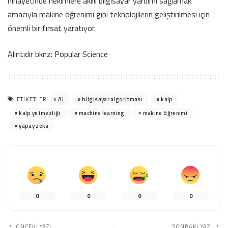
nihayetinde hekimlere akıllı bilgisayar yardımı sağlamak
amacıyla makine öğrenimi gibi teknolojilerin geliştirilmesi için
önemli bir fırsat yaratıyor.
Alıntıdır bknz: Popular Science
Al
bilgisayar algoritması
kalp
ETIKETLER
kalp yetmezliği
machine learning
makine öğrenimi
yapay zeka
0
0
0
0
ÖNCEKI YAZI
SONRAKI YAZI