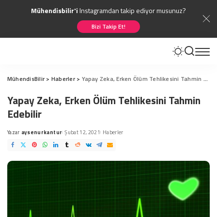
Mühendisbilir'i
Instagramdan takip ediyor musunuz?
Bizi Takip Et!
MühendisBilir
>
Haberler
>
Yapay Zeka, Erken Ölüm Tehlikesini Tahmin Edebilir
Yapay Zeka, Erken Ölüm Tehlikesini Tahmin
Edebilir
Yazar
aysenurkantur
Şubat 12, 2021
Haberler
Posted
by