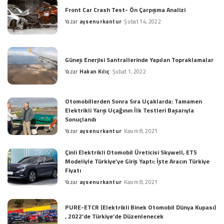
Front Car Crash Test- Ön Çarpışma Analizi
Yazar
aysenurkantur
Şubat 14, 2022
Posted
by
Güneş Enerjisi Santrallerinde Yapılan Topraklamalar
Yazar
Hakan Kılıç
Şubat 1, 2022
Posted
by
Otomobillerden Sonra Sıra Uçaklarda: Tamamen
Elektrikli Yarış Uçağının İlk Testleri Başarıyla
Sonuçlandı
Yazar
aysenurkantur
Kasım 8, 2021
Posted
by
Çinli Elektrikli Otomobil Üreticisi Skywell, ET5
Modeliyle Türkiye’ye Giriş Yaptı: İşte Aracın Türkiye
Fiyatı
Yazar
aysenurkantur
Kasım 8, 2021
Posted
by
PURE-ETCR (Elektrikli Binek Otomobil Dünya Kupası)
, 2022’de Türkiye’de Düzenlenecek