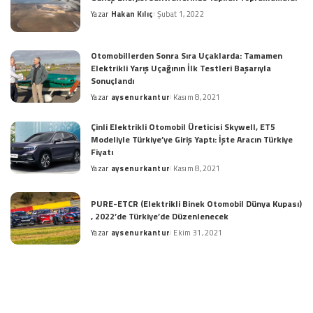
Yazar
Hakan Kılıç
Şubat 1, 2022
Posted
by
Otomobillerden Sonra Sıra Uçaklarda: Tamamen
Elektrikli Yarış Uçağının İlk Testleri Başarıyla
Sonuçlandı
Yazar
aysenurkantur
Kasım 8, 2021
Posted
by
Çinli Elektrikli Otomobil Üreticisi Skywell, ET5
Modeliyle Türkiye’ye Giriş Yaptı: İşte Aracın Türkiye
Fiyatı
Yazar
aysenurkantur
Kasım 8, 2021
Posted
by
PURE-ETCR (Elektrikli Binek Otomobil Dünya Kupası)
, 2022’de Türkiye’de Düzenlenecek
Yazar
aysenurkantur
Ekim 31, 2021
Posted
by