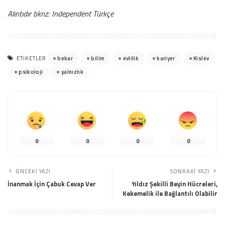
Alıntıdır bknz: Independent Türkçe
bekar
bilim
evlilik
kariyer
Kislev
ETIKETLER
psikoloji
yalnızlık
0
0
0
0
ÖNCEKI YAZI
SONRAKI YAZI
İnanmak İçin Çabuk Cevap Ver
Yıldız Şekilli Beyin Hücreleri,
Kekemelik ile Bağlantılı Olabilir