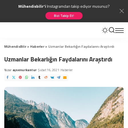
Mühendisbilir'i
Instagramdan takip ediyor musunuz?
Bizi Takip Et!
MühendisBilir
>
Haberler
>
Uzmanlar Bekarlığın Faydalarını Araştırdı
Uzmanlar Bekarlığın Faydalarını Araştırdı
Yazar
aysenurkantur
Şubat 16, 2021
Haberler
Posted
by