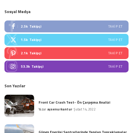
Sosyal Medya
2.5k
Takipçi
TAKIP ET
1.5k
Takipçi
TAKIP ET
2.1k
Takipçi
TAKIP ET
53.3k
Takipçi
TAKIP ET
Son Yazılar
Front Car Crash Test- Ön Çarpışma Analizi
Yazar
aysenurkantur
Şubat 14, 2022
Posted
by
Güneş Enerjisi Santrallerinde Yapılan Topraklamalar