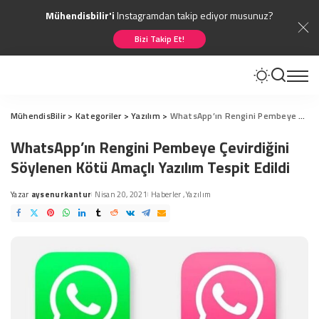
Mühendisbilir'i
Instagramdan takip ediyor musunuz?
Bizi Takip Et!
MühendisBilir
>
Kategoriler
>
Yazılım
>
WhatsApp’ın Rengini Pembeye Çevirdiğini Söylenen Kötü Amaçlı Yazılım Tespit Edildi
WhatsApp’ın Rengini Pembeye Çevirdiğini
Söylenen Kötü Amaçlı Yazılım Tespit Edildi
Yazar
aysenurkantur
Nisan 20, 2021
Haberler
Yazılım
Posted
by