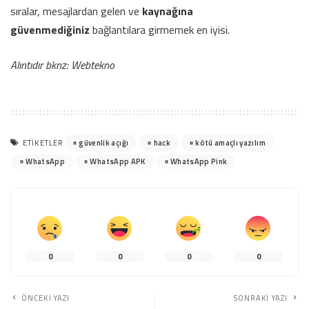
sıralar, mesajlardan gelen ve
kaynağına
güvenmediğiniz
bağlantılara girmemek en iyisi.
Alıntıdır bknz: Webtekno
güvenlik açığı
hack
kötü amaçlı yazılım
ETIKETLER
WhatsApp
WhatsApp APK
WhatsApp Pink
0
0
0
0
ÖNCEKI YAZI
SONRAKI YAZI