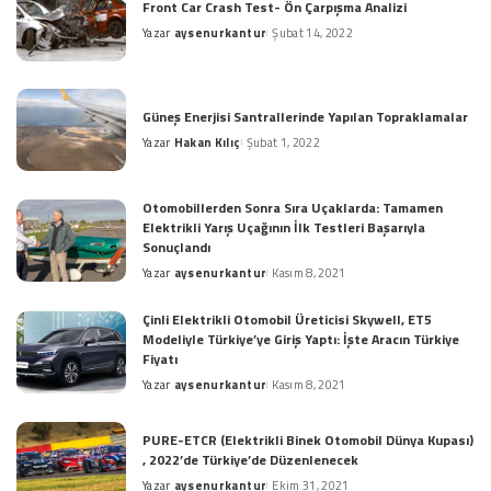
Front Car Crash Test- Ön Çarpışma Analizi
Yazar
aysenurkantur
Şubat 14, 2022
Posted
by
Güneş Enerjisi Santrallerinde Yapılan Topraklamalar
Yazar
Hakan Kılıç
Şubat 1, 2022
Posted
by
Otomobillerden Sonra Sıra Uçaklarda: Tamamen
Elektrikli Yarış Uçağının İlk Testleri Başarıyla
Sonuçlandı
Yazar
aysenurkantur
Kasım 8, 2021
Posted
by
Çinli Elektrikli Otomobil Üreticisi Skywell, ET5
Modeliyle Türkiye’ye Giriş Yaptı: İşte Aracın Türkiye
Fiyatı
Yazar
aysenurkantur
Kasım 8, 2021
Posted
by
PURE-ETCR (Elektrikli Binek Otomobil Dünya Kupası)
, 2022’de Türkiye’de Düzenlenecek
Yazar
aysenurkantur
Ekim 31, 2021