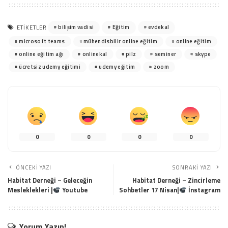
bilişim vadisi
Eğitim
evdekal
ETIKETLER
microsoft teams
mühendisbilir online eğitim
online eğitim
online eğitim ağı
onlinekal
pilz
seminer
skype
ücretsiz udemy eğitimi
udemy eğitim
zoom
0
0
0
0
ÖNCEKI YAZI
SONRAKI YAZI
Habitat Derneği – Geleceğin
Habitat Derneği – Zincirleme
Mesleklekleri |
Youtube
Sohbetler 17 Nisan|
İnstagram
Yorum Yazın!