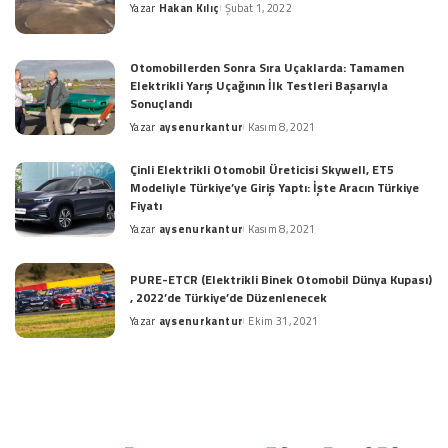
Yazar
Hakan Kılıç
Şubat 1, 2022
Posted
by
Otomobillerden Sonra Sıra Uçaklarda: Tamamen
Elektrikli Yarış Uçağının İlk Testleri Başarıyla
Sonuçlandı
Yazar
aysenurkantur
Kasım 8, 2021
Posted
by
Çinli Elektrikli Otomobil Üreticisi Skywell, ET5
Modeliyle Türkiye’ye Giriş Yaptı: İşte Aracın Türkiye
Fiyatı
Yazar
aysenurkantur
Kasım 8, 2021
Posted
by
PURE-ETCR (Elektrikli Binek Otomobil Dünya Kupası)
, 2022’de Türkiye’de Düzenlenecek
Yazar
aysenurkantur
Ekim 31, 2021
Posted
by