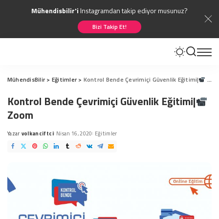
Mühendisbilir'i
Instagramdan takip ediyor musunuz?
Bizi Takip Et!
MühendisBilir
>
Eğitimler
>
Kontrol Bende Çevrimiçi Güvenlik Eğitimi|
Zoom
Kontrol Bende Çevrimiçi Güvenlik Eğitimi|
Zoom
Yazar
volkanciftci
Nisan 16, 2020
Eğitimler
Posted
by