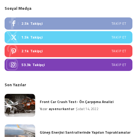
Sosyal Medya
2.5k
Takipçi
TAKIP ET
1.5k
Takipçi
TAKIP ET
2.1k
Takipçi
TAKIP ET
53.3k
Takipçi
TAKIP ET
Son Yazılar
Front Car Crash Test- Ön Çarpışma Analizi
Yazar
aysenurkantur
Şubat 14, 2022
Posted
by
Güneş Enerjisi Santrallerinde Yapılan Topraklamalar